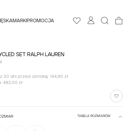
ĘSKA
MARKI
PROMOCJA
YCLED SET RALPH LAUREN
N
 z 30 dni przed obniżką:
144,90 zł
:
483,00 zł
OZMIAR
TABELA ROZMIARÓW
L
XL