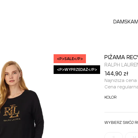
DAMSKA
M
PIŻAMA REC
<P>SALE</P>
RALPH LAURE
<P>WYPRZEDAŻ</P>
144,90 zł
Najniższa cena
Cena regularna
KOLOR
WYBIERZ SWÓJ R
S
M