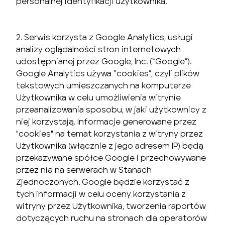
personalnej identyfikacji użytkownika.
2. Serwis korzysta z Google Analytics, usługi
analizy oglądalności stron internetowych
udostępnianej przez Google, Inc. (“Google”).
Google Analytics używa “cookies”, czyli plików
tekstowych umieszczanych na komputerze
Użytkownika w celu umożliwienia witrynie
przeanalizowania sposobu, w jaki użytkownicy z
niej korzystają. Informacje generowane przez
"cookies" na temat korzystania z witryny przez
Użytkownika (włącznie z jego adresem IP) będą
przekazywane spółce Google i przechowywane
przez nią na serwerach w Stanach
Zjednoczonych. Google będzie korzystać z
tych informacji w celu oceny korzystania z
witryny przez Użytkownika, tworzenia raportów
dotyczących ruchu na stronach dla operatorów