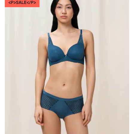
<P>SALE</P>