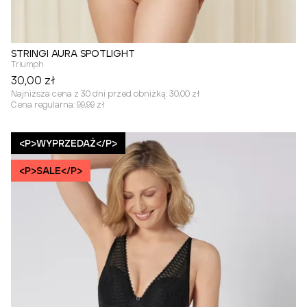
STRINGI AURA SPOTLIGHT
Triumph
30,00 zł
Najniższa cena z 30 dni przed obniżką:
30,00 zł
Cena regularna:
99,99 zł
<P>WYPRZEDAŻ</P>
<P>SALE</P>