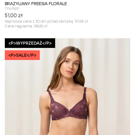
BRAZYLIANY FREESIA FLORALE
Triumph
51,00 zł
Najniższa cena z 30 dni przed obniżką:
101,99 zł
Cena regularna:
169,99 zł
<P>WYPRZEDAŻ</P>
<P>SALE</P>