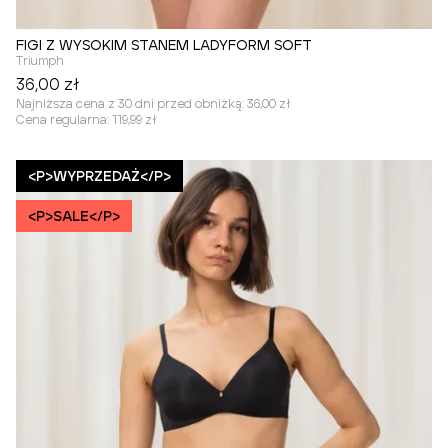
FIGI Z WYSOKIM STANEM LADYFORM SOFT
Triumph
36,00 zł
Najniższa cena z 30 dni przed obniżką:
36,00 zł
Cena regularna:
119,99 zł
<P>WYPRZEDAŻ</P>
<P>SALE</P>