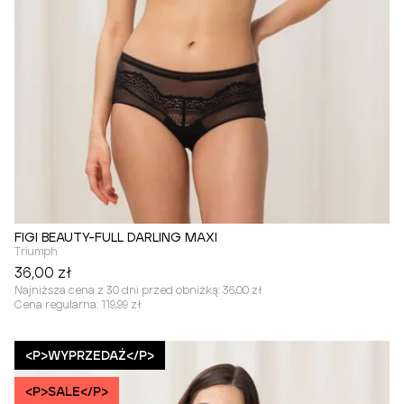
FIGI BEAUTY-FULL DARLING MAXI
Triumph
36,00 zł
Najniższa cena z 30 dni przed obniżką:
36,00 zł
Cena regularna:
119,99 zł
<P>WYPRZEDAŻ</P>
<P>SALE</P>