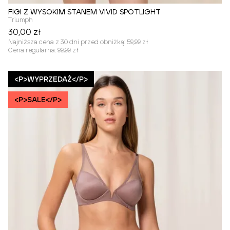
FIGI Z WYSOKIM STANEM VIVID SPOTLIGHT
Triumph
30,00 zł
Najniższa cena z 30 dni przed obniżką:
59,99 zł
Cena regularna:
99,99 zł
<P>WYPRZEDAŻ</P>
<P>SALE</P>