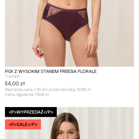
FIGI Z WYSOKIM STANEM FREESIA FLORALE
Triumph
54,00 zł
Najniższa cena z 30 dni przed obniżką:
107,99 zł
Cena regularna:
179,99 zł
<P>WYPRZEDAŻ</P>
<P>SALE</P>