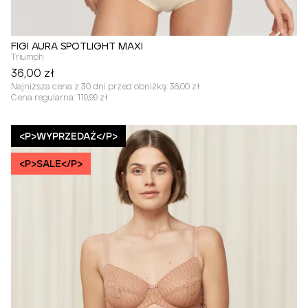
FIGI AURA SPOTLIGHT MAXI
Triumph
36,00 zł
Najniższa cena z 30 dni przed obniżką:
36,00 zł
Cena regularna:
119,99 zł
<P>WYPRZEDAŻ</P>
<P>SALE</P>