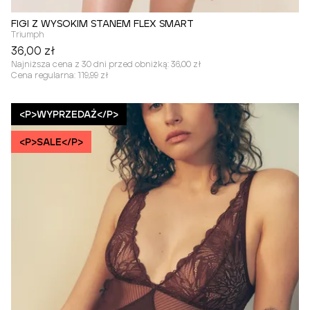
FIGI Z WYSOKIM STANEM FLEX SMART
Triumph
36,00 zł
Najniższa cena z 30 dni przed obniżką:
36,00 zł
Cena regularna:
119,99 zł
<P>WYPRZEDAŻ</P>
<P>SALE</P>