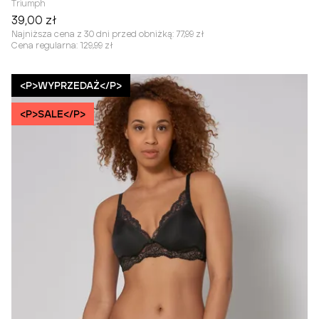
Triumph
39,00 zł
Najniższa cena z 30 dni przed obniżką:
77,99 zł
Cena regularna:
129,99 zł
<P>WYPRZEDAŻ</P>
<P>SALE</P>