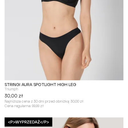
STRINGI AURA SPOTLIGHT HIGH LEG
Triumph
30,00 zł
Najniższa cena z 30 dni przed obniżką:
30,00 zł
Cena regularna:
99,99 zł
<P>WYPRZEDAŻ</P>