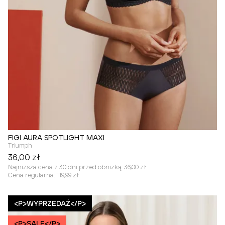
FIGI AURA SPOTLIGHT MAXI
Triumph
36,00 zł
Najniższa cena z 30 dni przed obniżką:
36,00 zł
Cena regularna:
119,99 zł
<P>WYPRZEDAŻ</P>
<P>SALE</P>