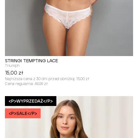
STRINGI TEMPTING LACE
Triumph
15,00 zł
Najniższa cena z 30 dni przed obniżką:
15,00 zł
Cena regularna:
49,99 zł
<P>WYPRZEDAŻ</P>
<P>SALE</P>