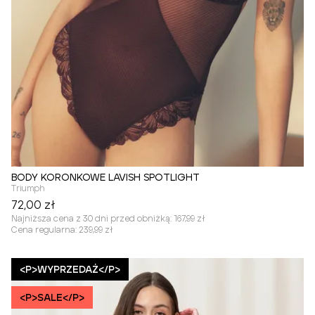
BODY KORONKOWE LAVISH SPOTLIGHT
Triumph
72,00 zł
Najniższa cena z 30 dni przed obniżką:
167,99 zł
Cena regularna:
239,99 zł
<P>WYPRZEDAŻ</P>
<P>SALE</P>