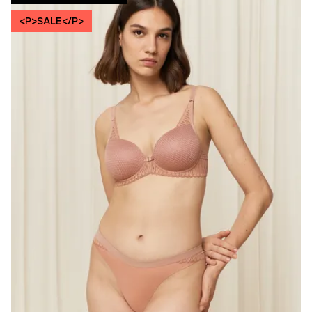
<P>SALE</P>