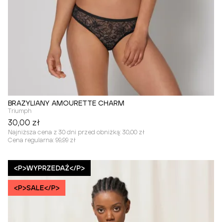
BRAZYLIANY AMOURETTE CHARM
Triumph
30,00 zł
Najniższa cena z 30 dni przed obniżką:
30,00 zł
Cena regularna:
99,99 zł
<P>WYPRZEDAŻ</P>
<P>SALE</P>