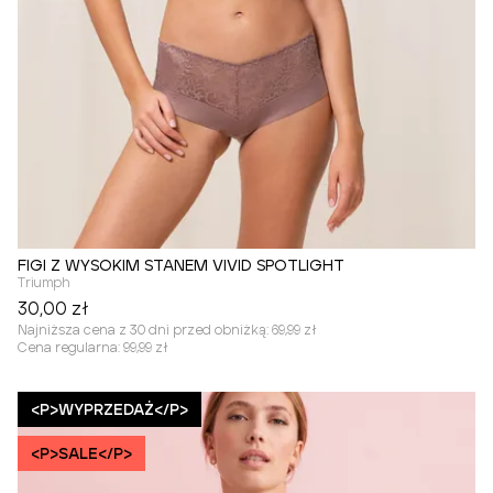
FIGI Z WYSOKIM STANEM VIVID SPOTLIGHT
Triumph
30,00 zł
Najniższa cena z 30 dni przed obniżką:
69,99 zł
Cena regularna:
99,99 zł
<P>WYPRZEDAŻ</P>
<P>SALE</P>