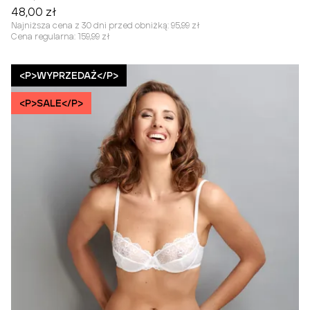
48,00 zł
Najniższa cena z 30 dni przed obniżką:
95,99 zł
Cena regularna:
159,99 zł
<P>WYPRZEDAŻ</P>
<P>SALE</P>