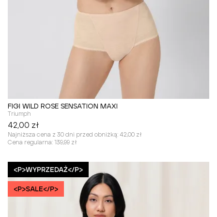
FIGI WILD ROSE SENSATION MAXI
Triumph
42,00 zł
Najniższa cena z 30 dni przed obniżką:
42,00 zł
Cena regularna:
139,99 zł
<P>WYPRZEDAŻ</P>
<P>SALE</P>