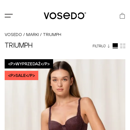
®
VOSEDO
/
MARKI
/
TRIUMPH
TRIUMPH
FILTRUJ
<P>WYPRZEDAŻ</P>
<P>SALE</P>