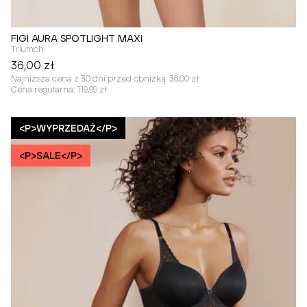
FIGI AURA SPOTLIGHT MAXI
Triumph
36,00 zł
Najniższa cena z 30 dni przed obniżką:
36,00 zł
Cena regularna:
119,99 zł
<P>WYPRZEDAŻ</P>
<P>SALE</P>