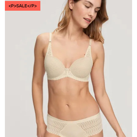
<P>SALE</P>