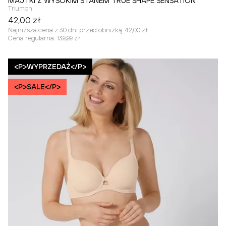
MAJTKI Z WYSOKIM STANEM TRUE SHAPE SENSATION
Triumph
42,00 zł
Najniższa cena z 30 dni przed obniżką:
42,00 zł
Cena regularna:
139,99 zł
<P>WYPRZEDAŻ</P>
<P>SALE</P>