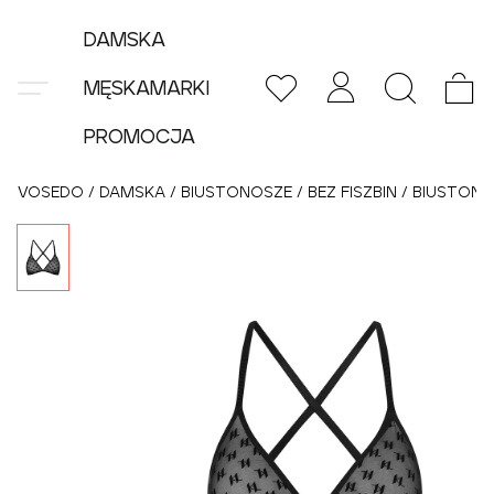
DAMSKA
MĘSKA
MARKI
PROMOCJA
VOSEDO
/
DAMSKA
/
BIUSTONOSZE
/
BEZ FISZBIN
/
BIUSTONO