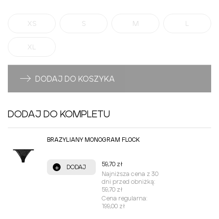
XS
S
M
L
XL
DODAJ DO KOSZYKA
DODAJ DO KOMPLETU
BRAZYLIANY MONOGRAM FLOCK
59,70 zł
+
DODAJ
Najniższa cena z 30
dni przed obniżką:
59,70 zł
Cena regularna:
199,00 zł