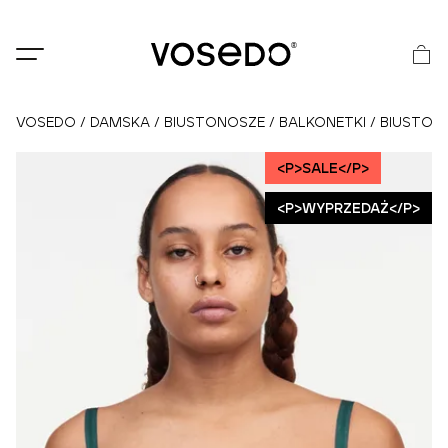
®
VOSEDO
/
DAMSKA
/
BIUSTONOSZE
/
BALKONETKI
/
BIUSTON
<P>SALE</P>
<P>WYPRZEDAŻ</P>