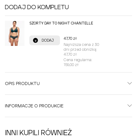
DODAJ DO KOMPLETU
SZORTY DAY TO NIGHT CHANTELLE
47,70 zł
+
DODAJ
Najniższa cena z 30
dni przed obniżką:
47,70 zł
Cena regularna:
159,00 zł
OPIS PRODUKTU
INFORMACJE O PRODUKCIE
INNI KUPILI RÓWNIEŻ