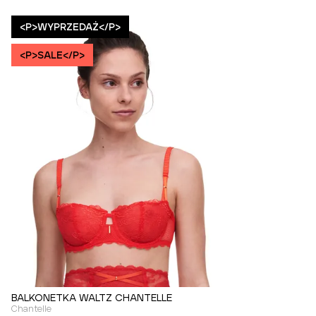
<P>WYPRZEDAŻ</P>
<P>SALE</P>
BALKONETKA WALTZ CHANTELLE
Chantelle