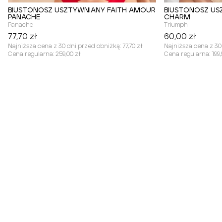
BIUSTONOSZ USZTYWNIANY FAITH AMOUR
BIUSTONOSZ U
PANACHE
CHARM
Panache
Triumph
77,70 zł
60,00 zł
Najniższa cena z 30 dni przed obniżką:
77,70 zł
Najniższa cena z 30
Cena regularna:
259,00 zł
Cena regularna:
199,