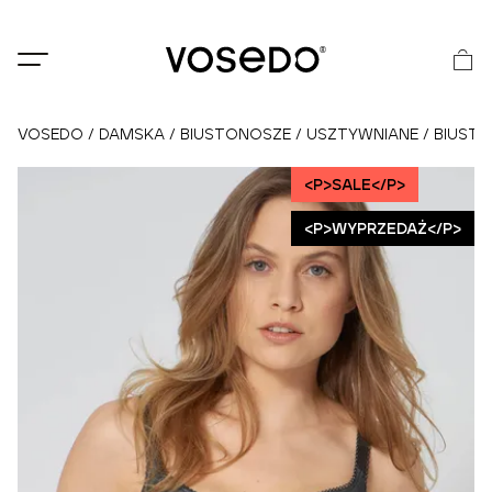
®
VOSEDO
/
DAMSKA
/
BIUSTONOSZE
/
USZTYWNIANE
/
BIUSTO
<P>SALE</P>
<P>WYPRZEDAŻ</P>