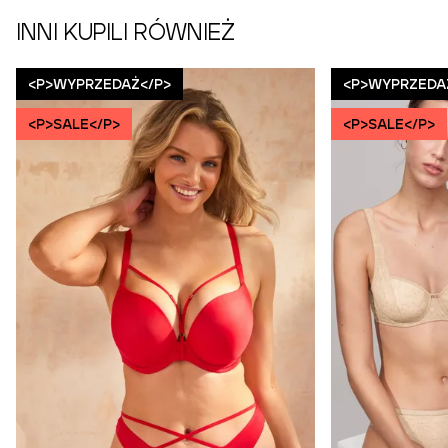
INNI KUPILI RÓWNIEŻ
<P>WYPRZEDAŻ</P>
<P>WYPRZEDA
<P>SALE</P>
<P>SALE</P>