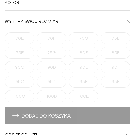
KOLOR
WYBIERZ SWÓJ ROZMIAR
70E
70F
70G
75E
75F
75G
80F
85F
90C
90D
90E
90F
95C
95D
95E
95F
100C
100D
100E
DODAJ DO KOSZYKA