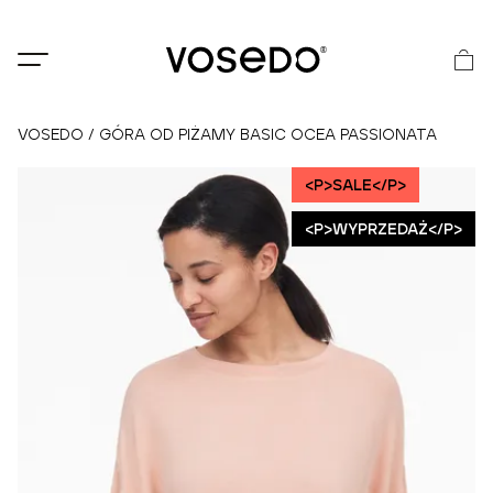
®
VOSEDO
/
GÓRA OD PIŻAMY BASIC OCEA PASSIONATA
<P>SALE</P>
<P>WYPRZEDAŻ</P>